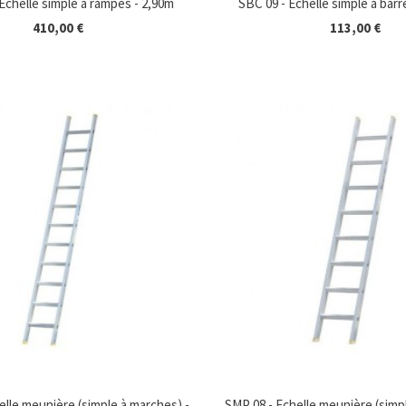
chelle simple à rampes - 2,90m
SBC 09 - Echelle simple à barr
410,00 €
113,00 €
elle meunière (simple à marches) -
SMP 08 - Echelle meunière (simp