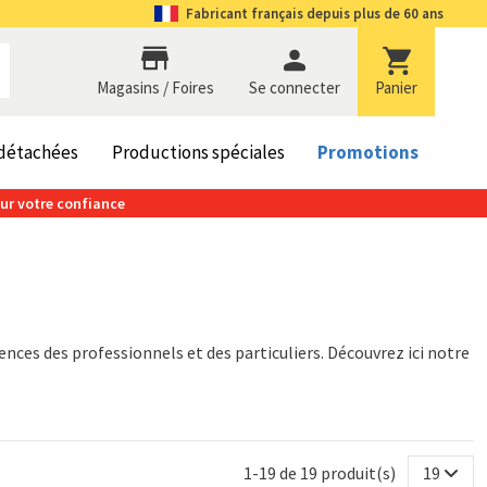
Fabricant
français depuis plus de 60 ans
Magasins / Foires
se connecter
Panier
 détachées
Productions spéciales
Promotions
our votre confiance
nces des professionnels et des particuliers. Découvrez ici notre
1-19 de 19 produit(s)
19