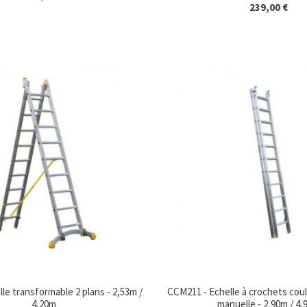
239,00 €
le transformable 2 plans - 2,53m /
CCM211 - Echelle à crochets coul
4,20m
manuelle - 2,90m / 4