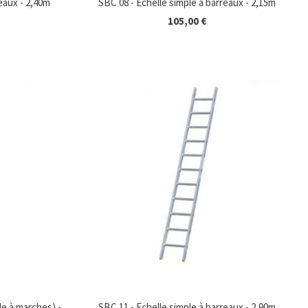
eaux - 2,40m
SBC 08 - Echelle simple à barreaux - 2,15m
105,00 €
le à marches) -
SBC 11 - Echelle simple à barreaux - 2,90m