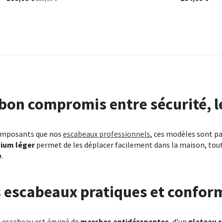
bon compromis entre sécurité, 
imposants que nos
escabeaux professionnels
, ces modèles sont pa
ium léger
permet de les déplacer facilement dans la maison, tout
e
.
 escabeaux pratiques et confor
 escabeau est équipé de
marches antidérapantes
, d’un
plateau s