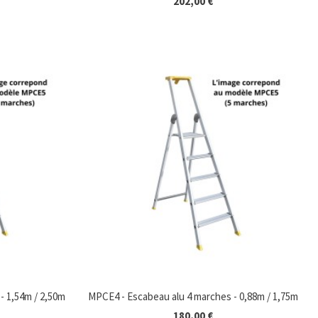
202,00 €
Rupture de stock
- 1,54m / 2,50m
MPCE4 - Escabeau alu 4 marches - 0,88m / 1,75m
180,00 €