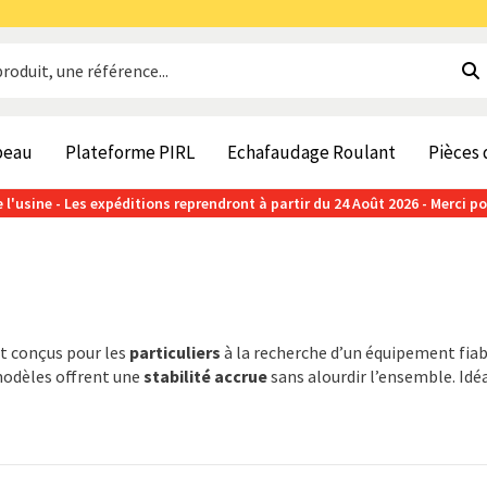
beau
Plateforme PIRL
Echafaudage Roulant
Pièces
 l'usine - Les expéditions reprendront à partir du 24 Août 2026 - Merci p
t conçus pour les
particuliers
à la recherche d’un équipement fiabl
modèles offrent une
stabilité accrue
sans alourdir l’ensemble. Idéa