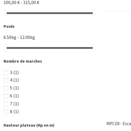
100,00 € - 315,00 €
Poids
6.50kg - 12.00kg
Nombre de marches
3
(1)
4
(1)
5
(1)
6
(1)
7
(1)
8
(1)
MPCE8 - Escab
Hauteur plateau (Hp en m)