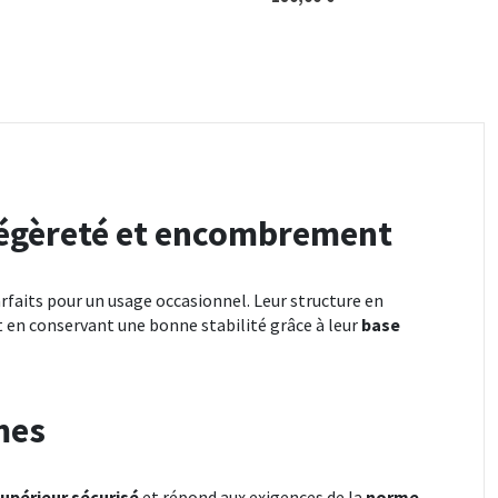
légèreté et encombrement
rfaits pour un usage occasionnel. Leur structure en
 en conservant une bonne stabilité grâce à leur
base
mes
upérieur sécurisé
et répond aux exigences de la
norme