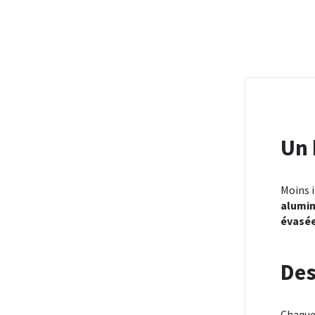
Un 
Moins 
alumin
évasé
Des
Chaque