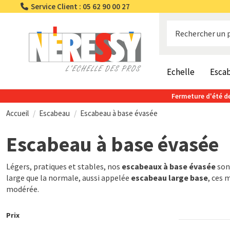
Service Client : 05 62 90 00 27
Echelle
Esca
Fermeture d'été de
Accueil
Escabeau
Escabeau à base évasée
Escabeau à base évasée
Légers, pratiques et stables, nos
escabeaux à base évasée
son
large que la normale, aussi appelée
escabeau large base
, ces 
modérée.
Prix