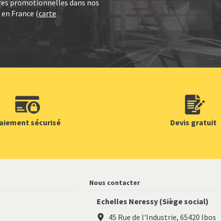
ffres promotionnelles dans nos
 en France (
carte
aiement sécurisé
Devis gratuit
Nous contacter
Echelles Neressy (Siège social)
45 Rue de l'Industrie, 65420 Ibos