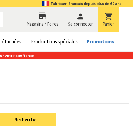
Fabricant
français depuis plus de 60 ans
Magasins / Foires
se connecter
Panier
 détachées
Productions spéciales
Promotions
our votre confiance