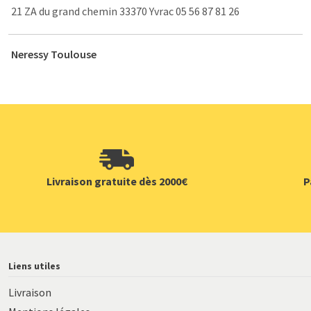
21 ZA du grand chemin 33370 Yvrac 05 56 87 81 26
Neressy Toulouse
2 bis chemin de Candie Local n°6 31120 Portet-sur-Garonne
05 34 55 90 89
Neressy Caen
Rue Denis PAPIN (près des pépinières Bavent) 14840
Démouville 02 31 93 14 42
Livraison gratuite dès 2000€
P
Hauteur Bretagne
Contact commercial : Erwan ORHAND 56300 Pontivy 06 71 79
56 06
Liens utiles
Neressy Sud-Est
Livraison
Contact commercial : Yoan LAMOTTE 34300 Agde 05 62 90 00