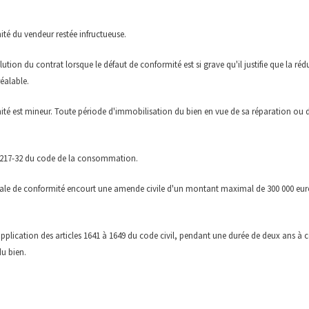
ité du vendeur restée infructueuse.
tion du contrat lorsque le défaut de conformité est si grave qu'il justifie que la r
éalable.
ité est mineur. Toute période d'immobilisation du bien en vue de sa réparation ou d
 L. 217-32 du code de la consommation.
légale de conformité encourt une amende civile d'un montant maximal de 300 000 eur
plication des articles 1641 à 1649 du code civil, pendant une durée de deux ans à 
du bien.