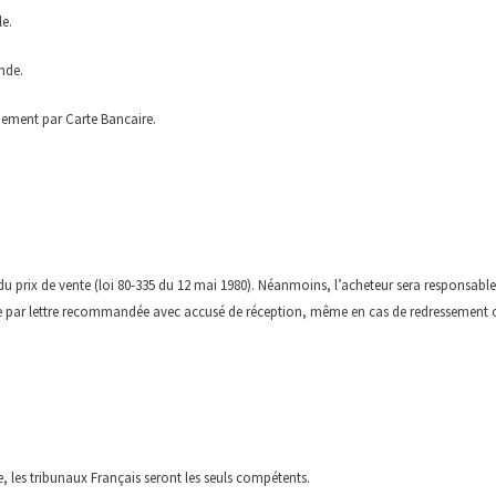
e.
nde.
iement par Carte Bancaire.
du prix de vente (loi 80-335 du 12 mai 1980). Néanmoins, l’acheteur sera responsab
re par lettre recommandée avec accusé de réception, même en cas de redressement ou
e, les tribunaux Français seront les seuls compétents.