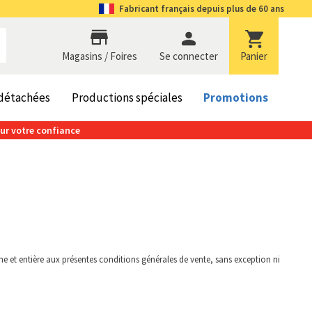
Fabricant
français depuis plus de 60 ans
Magasins / Foires
se connecter
Panier
 détachées
Productions spéciales
Promotions
our votre confiance
 et entière aux présentes conditions générales de vente, sans exception ni