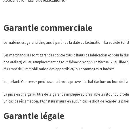
Accéder au formulaire de rétractation
ici
.
Garantie commerciale
Le matériel est garanti cinq ans à partir de la date de facturation. La société É
Les marchandises sont garanties contre tous défauts de fabrication et pour la duré
nos ateliers) ou au remplacement de tout élément reconnu défectueux, au libre c
résultant de l’immobilisation des appareils et/ ou dommages et intérêts.
Important: Conservez précieusement votre preuve d’achat (facture ou bon de livrais
La prise en charge au titre de la garantie implique au préalable le retour du prod
En cas de réclamation, l’Acheteur n’aura en aucun cas le droit de retarder le pa
Garantie légale