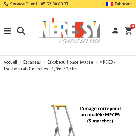
Service Client : 05 62 90 00 27
Fabricant
0
Accueil
Escabeau
Escabeau à base évasée
MPCE8 -
Escabeau alu 8 marches - 1,76m / 2,71m