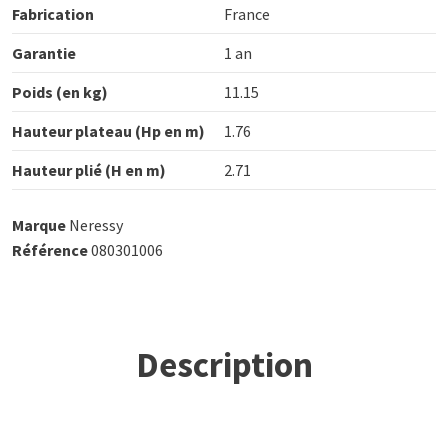
Fabrication
France
Garantie
1 an
Poids (en kg)
11.15
Hauteur plateau (Hp en m)
1.76
Hauteur plié (H en m)
2.71
Marque
Neressy
Référence
080301006
Description