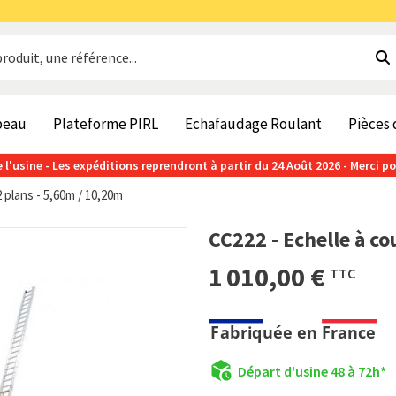
beau
Plateforme PIRL
Echafaudage Roulant
Pièces
 l'usine - Les expéditions reprendront à partir du 24 Août 2026 - Merci p
2 plans - 5,60m / 10,20m
CC222 - Echelle à co
1 010,00 €
TTC
Départ d'usine 48 à 72h*