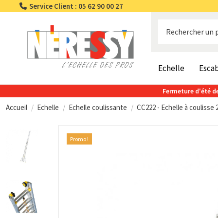
Service Client : 05 62 90 00 27
Echelle
Esca
Fermeture d'été de
Accueil
Echelle
Echelle coulissante
CC222 - Echelle à coulisse 
Promo !