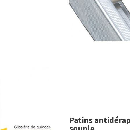
Patins antidéra
souple