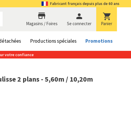
Fabricant
français depuis plus de 60 ans
Magasins / Foires
se connecter
Panier
 détachées
Productions spéciales
Promotions
our votre confiance
ulisse 2 plans - 5,60m / 10,20m