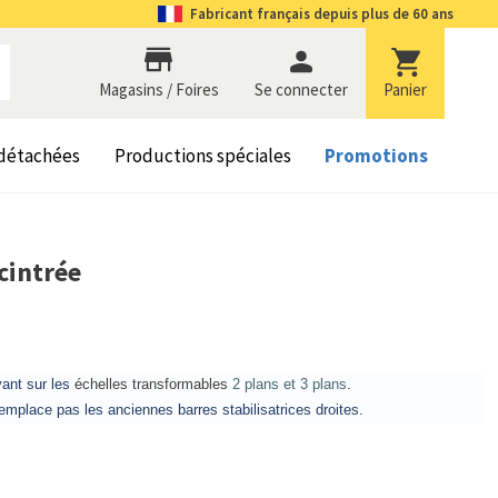
Fabricant
français depuis plus de 60 ans
Magasins / Foires
se connecter
Panier
 détachées
Productions spéciales
Promotions
 cintrée
vant sur les
échelles transformables
2 plans et 3 plans
.
 remplace pas les anciennes barres stabilisatrices droites.