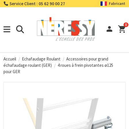
Service Client : 05 62 90 00 27
Fabricant
0
Accueil
Echafaudage Roulant
Accessoires pour grand
échafaudage roulant (GER)
4 roues à frein pivotantes ø125
pour GER